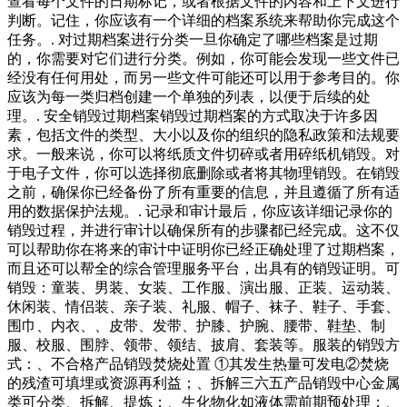
查看每个文件的日期标记，或者根据文件的内容和上下文进行
判断。记住，你应该有一个详细的档案系统来帮助你完成这个
任务。. 对过期档案进行分类一旦你确定了哪些档案是过期
的，你需要对它们进行分类。例如，你可能会发现一些文件已
经没有任何用处，而另一些文件可能还可以用于参考目的。你
应该为每一类归档创建一个单独的列表，以便于后续的处
理。. 安全销毁过期档案销毁过期档案的方式取决于许多因
素，包括文件的类型、大小以及你的组织的隐私政策和法规要
求。一般来说，你可以将纸质文件切碎或者用碎纸机销毁。对
于电子文件，你可以选择彻底删除或者将其物理销毁。在销毁
之前，确保你已经备份了所有重要的信息，并且遵循了所有适
用的数据保护法规。. 记录和审计最后，你应该详细记录你的
销毁过程，并进行审计以确保所有的步骤都已经完成。这不仅
可以帮助你在将来的审计中证明你已经正确处理了过期档案，
而且还可以帮全的综合管理服务平台，出具有的销毁证明。可
销毁：童装、男装、女装、工作服、演出服、正装、运动装、
休闲装、情侣装、亲子装、礼服、帽子、袜子、鞋子、手套、
围巾、内衣、、皮带、发带、护膝、护腕、腰带、鞋垫、制
服、校服、围脖、领带、领结、披肩、套装等。服装的销毁方
式：、不合格产品销毁焚烧处置 ①其发生热量可发电②焚烧
的残渣可填埋或资源再利益；、拆解三六五产品销毁中心金属
类可分类、拆解、提炼；、生化物化如液体需前期预处理；、