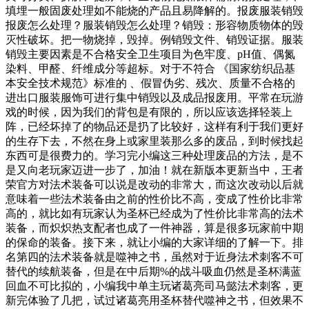
填埋一般固废处理如不能烧的产品且易降解的。报废服装销毁
报废怎么处理？服装销毁怎么处理？销毁：形容物质物体的毁
灭性破坏。把一物烧掉，毁掉。例销毁文件、销毁证据。服装
销毁主要因素是不合格安全卫生项目为色牢度、pH值、偶氮
染料、甲醛、纤维成分等超标。对于不符合 《国家纺织品基
本安全技术规范》标准的 、假冒伪劣、残次、质量不合格的
进出口服装服饰可进行集中销毁以及成品报废用。平常在玩游
戏的时候，因为我们的背包是有限的，所以应该选择轻装上
阵，已经坏掉了的物品还是扔了比较好，这样有利于我们更好
的生存下去，不然在身上或家里装那么多的废品，到时候找起
东西可是很费力的。学习完小编这三种处理废品的方法，是不
是又向老玩家迈进一步了，加油！就在新版本更新当中，王者
荣官方对法术装备可以说是改动的非常大，而这次改动以后就
意味着一些法术装备由之前的性价比不高，变成了性价比非常
高的，就比如有玩家认为圣杯已经成为了性价比非常高的法术
装备，而炽炽热支配者也成了一件神器，算是很多玩家前中期
的保命的装备。接下来，就让小编的大家详细的了解一下。排
名第四的法术装备就是噬神之书，虽然对于近身法术刺客不可
替代的续航装备，但是在中后期%的战斗吸血仍然是圣杯满蓝
回血不可比拟的，小编我中单主玩诸葛亮司马懿法术刺客，更
新完体验了几把，试过诸葛亮用圣杯替代噬神之书，但效果不