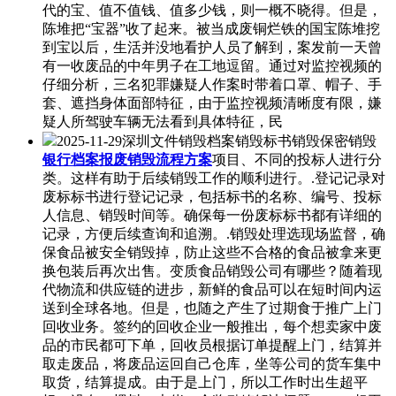
代的宝、值不值钱、值多少钱，则一概不晓得。但是，
陈堆把“宝器”收了起来。被当成废铜烂铁的国宝陈堆挖
到宝以后，生活并没地看护人员了解到，案发前一天曾
有一收废品的中年男子在工地逗留。通过对监控视频的
仔细分析，三名犯罪嫌疑人作案时带着口罩、帽子、手
套、遮挡身体面部特征，由于监控视频清晰度有限，嫌
疑人所驾驶车辆无法看到具体特征，民
2025-11-29深圳文件销毁档案销毁标书销毁保密销毁
银行档案报废销毁流程方案
项目、不同的投标人进行分
类。这样有助于后续销毁工作的顺利进行。.登记记录对
废标标书进行登记记录，包括标书的名称、编号、投标
人信息、销毁时间等。确保每一份废标标书都有详细的
记录，方便后续查询和追溯。.销毁处理选现场监督，确
保食品被安全销毁掉，防止这些不合格的食品被拿来更
换包装后再次出售。变质食品销毁公司有哪些？随着现
代物流和供应链的进步，新鲜的食品可以在短时间内运
送到全球各地。但是，也随之产生了过期食于推广上门
回收业务。签约的回收企业一般推出，每个想卖家中废
品的市民都可下单，回收员根据订单提醒上门，结算并
取走废品，将废品运回自己仓库，坐等公司的货车集中
取货，结算提成。由于是上门，所以工作时出生超平