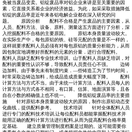
免被当废品变卖。铝锭废品率对铝企业来讲是至关重要的因
素，它直接关系着企业的经济效益。为此，如采采取措施降低
铝锭的废品率是近年来各铝电解企业都在深入研究的问
题。 原因分析 配料不合格是产生废品的主要因素，从
人员、配料方法、设备、原料、测量这五方面进行了分析，深
入挖掘配料不合格的主要原因。 原铝本身质量波动较大。
在实际生产中，每包原铝的铁、硅等元配的含量是不一样的，
这样就要求配料人员必须有对每包原铝的质量分析能力，从而
因包制宜地调整好所配料的元素的分量．进行合理配料。
配料人员缺乏配料专业技术培训。山于配料人员缺乏培训，对
配料的重要性认识不够，导致配料人员责任心不强。 边铸
边加料。由于事先未有制度约束．—些铸造工为了节约时间，
时常采取边铸边加料，给成品造成质量大幅度下降。 配料
计算方法与方式不当。由于未统一计算方法，配料人员每人的
计算方法与方式各不相同，有口算、估算、地面演算等，且各
自在小数的精确值上也不统一。 降低铝锭废品率的主要措
施 针对原铝本身质量波动较大的原因，制作出原铝动态变
化曲线，提供配料参考。 技术培训 针对全体配料人员
进行专门的配料技术培训,让每位配料员都能掌握配料技术并
能用正确的配料计算方法进行配料,从而为提高配料合格率奠
定基础. 建立质量管理制度档案是过期的。这可能需要你