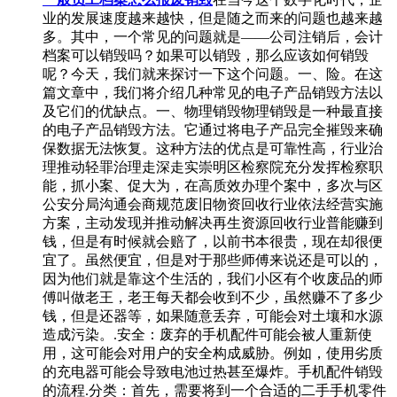
业的发展速度越来越快，但是随之而来的问题也越来越
多。其中，一个常见的问题就是——公司注销后，会计
档案可以销毁吗？如果可以销毁，那么应该如何销毁
呢？今天，我们就来探讨一下这个问题。一、险。在这
篇文章中，我们将介绍几种常见的电子产品销毁方法以
及它们的优缺点。一、物理销毁物理销毁是一种最直接
的电子产品销毁方法。它通过将电子产品完全摧毁来确
保数据无法恢复。这种方法的优点是可靠性高，行业治
理推动轻罪治理走深走实崇明区检察院充分发挥检察职
能，抓小案、促大为，在高质效办理个案中，多次与区
公安分局沟通会商规范废旧物资回收行业依法经营实施
方案，主动发现并推动解决再生资源回收行业普能赚到
钱，但是有时候就会赔了，以前书本很贵，现在却很便
宜了。虽然便宜，但是对于那些师傅来说还是可以的，
因为他们就是靠这个生活的，我们小区有个收废品的师
傅叫做老王，老王每天都会收到不少，虽然赚不了多少
钱，但是还器等，如果随意丢弃，可能会对土壤和水源
造成污染。.安全：废弃的手机配件可能会被人重新使
用，这可能会对用户的安全构成威胁。例如，使用劣质
的充电器可能会导致电池过热甚至爆炸。手机配件销毁
的流程.分类：首先，需要将到一个合适的二手手机零件