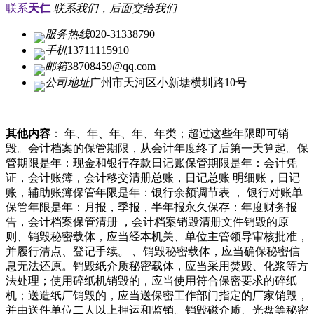
联系
天仁
联系我们，后面交给我们
服务热线
020-31338790
手机
13711115910
邮箱
38708459@qq.com
公司地址
广州市天河区小新塘横圳路10号
其他内容
： 年、年、年、年、年类；超过这些年限即可销
毁。会计档案的保管期限，从会计年度终了后第一天算起。保
管期限是年：现金和银行存款日记账保管期限是年：会计凭
证，会计账簿，会计移交清册总账，日记总账 明细账，日记
账，辅助账簿保管年限是年：银行余额调节表 ， 银行对账单
保管年限是年：月报，季报，半年报永久保存：年度财务报
告，会计档案保管清册 ，会计档案销毁清册文件销毁的原
则、销毁秘密载体，应当经本机关、单位主管领导审核批准，
并履行清点、登记手续。 、销毁秘密载体，应当确保秘密信
息无法还原。销毁纸介质秘密载体，应当采用焚毁、化浆等方
法处理；使用碎纸机销毁的，应当使用符合保密要求的碎纸
机；送造纸厂销毁的，应当送保密工作部门指定的厂家销毁，
并由送件单位二人以上押运和监销。销毁磁介质、光盘等秘密