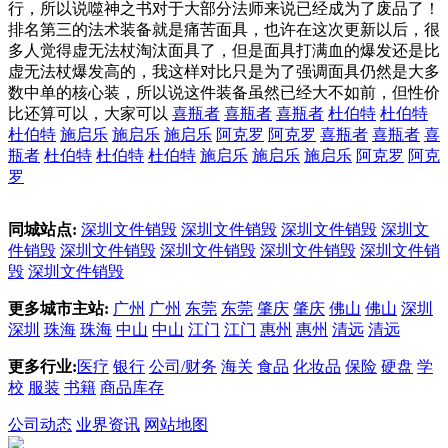
行，所以说噬神之书对于大部分法师来说已经成为了废品了！
排名第三的法术装备就是痛苦面具，也许在这次更新以后，很
多人觉得虚无法杖淘汰面具了，但是面具打满血的爆发还是比
虚无法杖爆发高的，我这样对比只是为了强调面具仍然是大多
数中单的核心装，所以说这件装备虽然已经大不如前，但性价
比还算可以，大家可以
喜瓶者
喜瓶者
喜瓶者
杜伯特
杜伯特
杜伯特
施启乐
施启乐
施启乐
阿克罗
阿克罗
喜瓶者
喜瓶者
喜
瓶者
杜伯特
杜伯特
杜伯特
施启乐
施启乐
施启乐
阿克罗
阿克
罗
同城站点:
深圳文件销毁
深圳文件销毁
深圳文件销毁
深圳文
件销毁
深圳文件销毁
深圳文件销毁
深圳文件销毁
深圳文件销
毁
深圳文件销毁
更多城市主站:
广州
广州
东莞
东莞
肇庆
肇庆
佛山
佛山
深圳
深圳
珠海
珠海
中山
中山
江门
江门
惠州
惠州
清远
清远
更多行业:
医疗
银行
公司/财务
海关
食品
化妆品
保险
硬盘
学
校
服装
书籍
商品库存
公司动态
业界资讯
网站地图