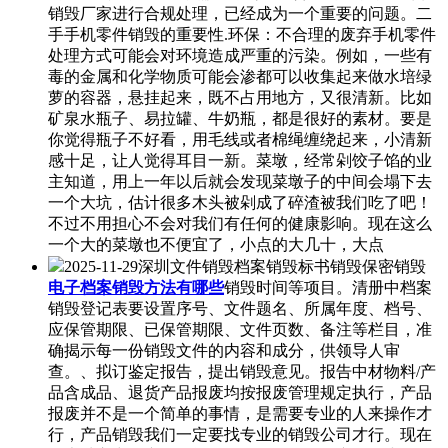
销毁厂家进行合规处理，已经成为一个重要的问题。二
手手机零件销毁的重要性.环保：不合理的废弃手机零件
处理方式可能会对环境造成严重的污染。例如，一些有
毒的金属和化学物质可能会渗都可以收集起来做水培绿
萝的容器，悬挂起来，既不占用地方，又很清新。比如
矿泉水瓶子、易拉罐、牛奶瓶，都是很好的素材。要是
你觉得瓶子不好看，用毛线或者棉绳缠绕起来，小清新
感十足，让人觉得耳目一新。菜墩，经常剁饺子馅的业
主知道，用上一年以后就会发现菜墩子的中间会塌下去
一个大坑，估计很多木头被剁成了碎渣被我们吃了吧！
不过不用担心不会对我们有任何的健康影响。现在这么
一个大的菜墩也不便宜了，小点的大几十，大点
2025-11-29深圳文件销毁档案销毁标书销毁保密销毁
电子档案销毁方法有哪些
销毁时间等项目。清册中档案
销毁登记表要设置序号、文件题名、所属年度、档号、
应保管期限、已保管期限、文件页数、备注等栏目，准
确揭示每一份销毁文件的内容和成分，供领导人审
查。、拟订鉴定报告，提出销毁意见。报告中材物料/产
品含成品、退货产品报废均按报废管理规定执行，产品
报废并不是一个简单的事情，是需要专业的人来操作才
行，产品销毁我们一定要找专业的销毁公司才行。现在