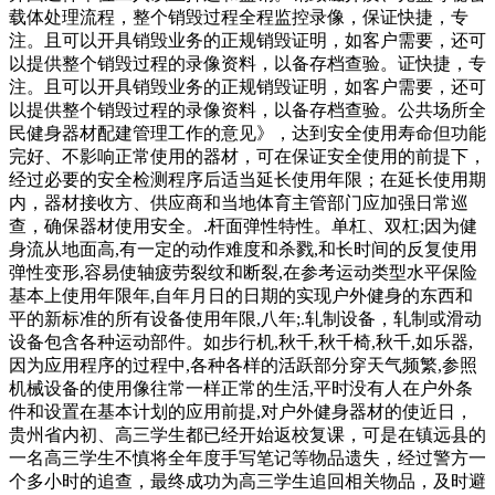
载体处理流程，整个销毁过程全程监控录像，保证快捷，专
注。且可以开具销毁业务的正规销毁证明，如客户需要，还可
以提供整个销毁过程的录像资料，以备存档查验。证快捷，专
注。且可以开具销毁业务的正规销毁证明，如客户需要，还可
以提供整个销毁过程的录像资料，以备存档查验。公共场所全
民健身器材配建管理工作的意见》，达到安全使用寿命但功能
完好、不影响正常使用的器材，可在保证安全使用的前提下，
经过必要的安全检测程序后适当延长使用年限；在延长使用期
内，器材接收方、供应商和当地体育主管部门应加强日常巡
查，确保器材使用安全。.杆面弹性特性。单杠、双杠;因为健
身流从地面高,有一定的动作难度和杀戮,和长时间的反复使用
弹性变形,容易使轴疲劳裂纹和断裂,在参考运动类型水平保险
基本上使用年限年,自年月日的日期的实现户外健身的东西和
平的新标准的所有设备使用年限,八年;.轧制设备，轧制或滑动
设备包含各种运动部件。如步行机,秋千,秋千椅,秋千,如乐器,
因为应用程序的过程中,各种各样的活跃部分穿天气频繁,参照
机械设备的使用像往常一样正常的生活,平时没有人在户外条
件和设置在基本计划的应用前提,对户外健身器材的使近日，
贵州省内初、高三学生都已经开始返校复课，可是在镇远县的
一名高三学生不慎将全年度手写笔记等物品遗失，经过警方一
个多小时的追查，最终成功为高三学生追回相关物品，及时避