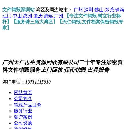
文件销毁深圳站
湾区及周边城市：
广州
深圳
佛山
东莞
珠海
江门
中山
惠州
肇庆
清远
广州
【专注文件销毁 树立行业标
杆】【服务珠三角大湾区】【天仁销毁,文件档案保密销毁专
家】
广州天仁再生资源回收有限公司
二十年专注涉密资
料文件销毁服务
上门回收 保密销毁 出具报告
咨询电话：
13711115910
网站首页
公司简介
销毁产品目录
服务行业
客户案例
公司资质
新闻资讯