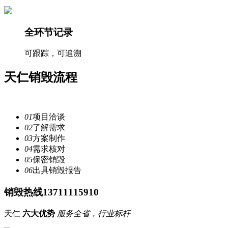
全环节记录
可跟踪，可追溯
天仁
销毁流程
注重每一个细节，提供安全
服务
01
项目洽谈
02
了解需求
03
方案制作
04
需求核对
05
保密销毁
06
出具销毁报告
销毁热线13711115910
天仁
六大优势
服务全省，行业标杆