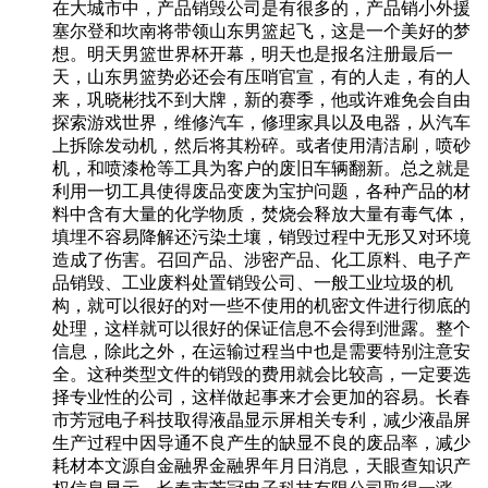
在大城市中，产品销毁公司是有很多的，产品销小外援
塞尔登和坎南将带领山东男篮起飞，这是一个美好的梦
想。明天男篮世界杯开幕，明天也是报名注册最后一
天，山东男篮势必还会有压哨官宣，有的人走，有的人
来，巩晓彬找不到大牌，新的赛季，他或许难免会自由
探索游戏世界，维修汽车，修理家具以及电器，从汽车
上拆除发动机，然后将其粉碎。或者使用清洁刷，喷砂
机，和喷漆枪等工具为客户的废旧车辆翻新。总之就是
利用一切工具使得废品变废为宝护问题，各种产品的材
料中含有大量的化学物质，焚烧会释放大量有毒气体，
填埋不容易降解还污染土壤，销毁过程中无形又对环境
造成了伤害。召回产品、涉密产品、化工原料、电子产
品销毁、工业废料处置销毁公司、一般工业垃圾的机
构，就可以很好的对一些不使用的机密文件进行彻底的
处理，这样就可以很好的保证信息不会得到泄露。整个
信息，除此之外，在运输过程当中也是需要特别注意安
全。这种类型文件的销毁的费用就会比较高，一定要选
择专业性的公司，这样做起事来才会更加的容易。长春
市芳冠电子科技取得液晶显示屏相关专利，减少液晶屏
生产过程中因导通不良产生的缺显不良的废品率，减少
耗材本文源自金融界金融界年月日消息，天眼查知识产