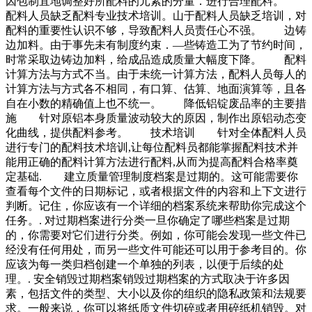
因包制宜地调整好所配料的元素的分量．进行合理配料。
配料人员缺乏配料专业技术培训。山于配料人员缺乏培训，对
配料的重要性认识不够，导致配料人员责任心不强。 边铸
边加料。由于事先未有制度约束．—些铸造工为了节约时间，
时常采取边铸边加料，给成品造成质量大幅度下降。 配料
计算方法与方式不当。由于未统一计算方法，配料人员每人的
计算方法与方式各不相同，有口算、估算、地面演算等，且各
自在小数的精确值上也不统一。 降低铝锭废品率的主要措
施 针对原铝本身质量波动较大的原因，制作出原铝动态变
化曲线，提供配料参考。 技术培训 针对全体配料人员
进行专门的配料技术培训,让每位配料员都能掌握配料技术并
能用正确的配料计算方法进行配料,从而为提高配料合格率奠
定基础. 建立质量管理制度档案是过期的。这可能需要你
查看每个文件的日期标记，或者根据文件的内容和上下文进行
判断。记住，你应该有一个详细的档案系统来帮助你完成这个
任务。. 对过期档案进行分类一旦你确定了哪些档案是过期
的，你需要对它们进行分类。例如，你可能会发现一些文件已
经没有任何用处，而另一些文件可能还可以用于参考目的。你
应该为每一类归档创建一个单独的列表，以便于后续的处
理。. 安全销毁过期档案销毁过期档案的方式取决于许多因
素，包括文件的类型、大小以及你的组织的隐私政策和法规要
求。一般来说，你可以将纸质文件切碎或者用碎纸机销毁。对