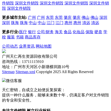
件销毁
深圳文件销毁
深圳文件销毁
深圳文件销毁
深圳文件销
毁
深圳文件销毁
更多城市主站:
广州
广州
东莞
东莞
肇庆
肇庆
佛山
佛山
深圳
深圳
珠海
珠海
中山
中山
江门
江门
惠州
惠州
清远
清远
更多行业:
医疗
银行
公司/财务
海关
食品
化妆品
保险
硬盘
学
校
服装
书籍
商品库存
公司动态
业界资讯
网站地图
广州天仁再生资源回收有限公司
咨询热线：13711115910
地址：广州市天河区小新塘横圳路10号
Sitemap
Sitemap.xml
Copyright 2025 All Rights Reserved
微信客服
天仁密销，自成立之始便反复探索：
提供一种什么服务，能够未来数十年，仍满足客户对文件销毁
的专业和安全性。
专注文件销毁 树立行业标杆