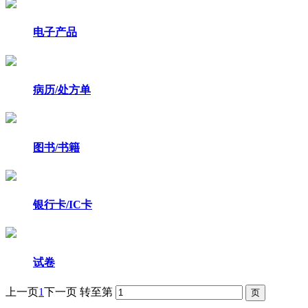
电子产品
病历/处方单
图书/书籍
银行卡/IC卡
试卷
上一页
1
下一页
转至第