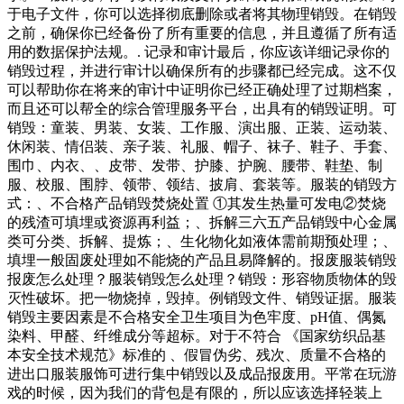
于电子文件，你可以选择彻底删除或者将其物理销毁。在销毁
之前，确保你已经备份了所有重要的信息，并且遵循了所有适
用的数据保护法规。. 记录和审计最后，你应该详细记录你的
销毁过程，并进行审计以确保所有的步骤都已经完成。这不仅
可以帮助你在将来的审计中证明你已经正确处理了过期档案，
而且还可以帮全的综合管理服务平台，出具有的销毁证明。可
销毁：童装、男装、女装、工作服、演出服、正装、运动装、
休闲装、情侣装、亲子装、礼服、帽子、袜子、鞋子、手套、
围巾、内衣、、皮带、发带、护膝、护腕、腰带、鞋垫、制
服、校服、围脖、领带、领结、披肩、套装等。服装的销毁方
式：、不合格产品销毁焚烧处置 ①其发生热量可发电②焚烧
的残渣可填埋或资源再利益；、拆解三六五产品销毁中心金属
类可分类、拆解、提炼；、生化物化如液体需前期预处理；、
填埋一般固废处理如不能烧的产品且易降解的。报废服装销毁
报废怎么处理？服装销毁怎么处理？销毁：形容物质物体的毁
灭性破坏。把一物烧掉，毁掉。例销毁文件、销毁证据。服装
销毁主要因素是不合格安全卫生项目为色牢度、pH值、偶氮
染料、甲醛、纤维成分等超标。对于不符合 《国家纺织品基
本安全技术规范》标准的 、假冒伪劣、残次、质量不合格的
进出口服装服饰可进行集中销毁以及成品报废用。平常在玩游
戏的时候，因为我们的背包是有限的，所以应该选择轻装上