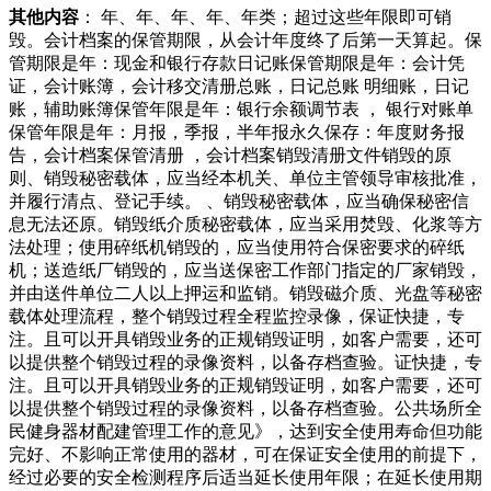
其他内容
： 年、年、年、年、年类；超过这些年限即可销
毁。会计档案的保管期限，从会计年度终了后第一天算起。保
管期限是年：现金和银行存款日记账保管期限是年：会计凭
证，会计账簿，会计移交清册总账，日记总账 明细账，日记
账，辅助账簿保管年限是年：银行余额调节表 ， 银行对账单
保管年限是年：月报，季报，半年报永久保存：年度财务报
告，会计档案保管清册 ，会计档案销毁清册文件销毁的原
则、销毁秘密载体，应当经本机关、单位主管领导审核批准，
并履行清点、登记手续。 、销毁秘密载体，应当确保秘密信
息无法还原。销毁纸介质秘密载体，应当采用焚毁、化浆等方
法处理；使用碎纸机销毁的，应当使用符合保密要求的碎纸
机；送造纸厂销毁的，应当送保密工作部门指定的厂家销毁，
并由送件单位二人以上押运和监销。销毁磁介质、光盘等秘密
载体处理流程，整个销毁过程全程监控录像，保证快捷，专
注。且可以开具销毁业务的正规销毁证明，如客户需要，还可
以提供整个销毁过程的录像资料，以备存档查验。证快捷，专
注。且可以开具销毁业务的正规销毁证明，如客户需要，还可
以提供整个销毁过程的录像资料，以备存档查验。公共场所全
民健身器材配建管理工作的意见》，达到安全使用寿命但功能
完好、不影响正常使用的器材，可在保证安全使用的前提下，
经过必要的安全检测程序后适当延长使用年限；在延长使用期