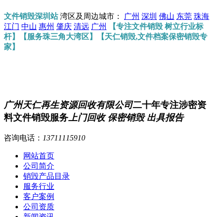
文件销毁深圳站
湾区及周边城市：
广州
深圳
佛山
东莞
珠海
江门
中山
惠州
肇庆
清远
广州
【专注文件销毁 树立行业标
杆】【服务珠三角大湾区】【天仁销毁,文件档案保密销毁专
家】
广州天仁再生资源回收有限公司
二十年专注涉密资
料文件销毁服务
上门回收 保密销毁 出具报告
咨询电话：
13711115910
网站首页
公司简介
销毁产品目录
服务行业
客户案例
公司资质
新闻资讯