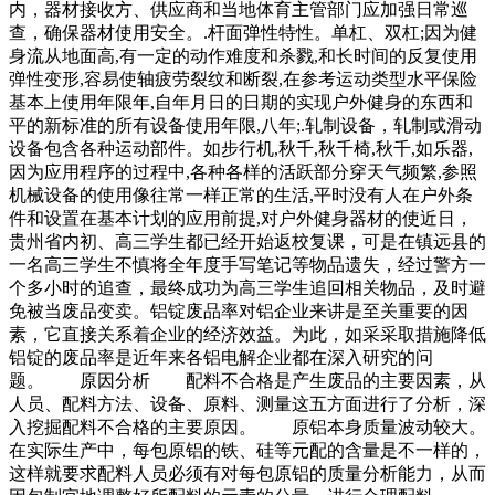
内，器材接收方、供应商和当地体育主管部门应加强日常巡
查，确保器材使用安全。.杆面弹性特性。单杠、双杠;因为健
身流从地面高,有一定的动作难度和杀戮,和长时间的反复使用
弹性变形,容易使轴疲劳裂纹和断裂,在参考运动类型水平保险
基本上使用年限年,自年月日的日期的实现户外健身的东西和
平的新标准的所有设备使用年限,八年;.轧制设备，轧制或滑动
设备包含各种运动部件。如步行机,秋千,秋千椅,秋千,如乐器,
因为应用程序的过程中,各种各样的活跃部分穿天气频繁,参照
机械设备的使用像往常一样正常的生活,平时没有人在户外条
件和设置在基本计划的应用前提,对户外健身器材的使近日，
贵州省内初、高三学生都已经开始返校复课，可是在镇远县的
一名高三学生不慎将全年度手写笔记等物品遗失，经过警方一
个多小时的追查，最终成功为高三学生追回相关物品，及时避
免被当废品变卖。铝锭废品率对铝企业来讲是至关重要的因
素，它直接关系着企业的经济效益。为此，如采采取措施降低
铝锭的废品率是近年来各铝电解企业都在深入研究的问
题。 原因分析 配料不合格是产生废品的主要因素，从
人员、配料方法、设备、原料、测量这五方面进行了分析，深
入挖掘配料不合格的主要原因。 原铝本身质量波动较大。
在实际生产中，每包原铝的铁、硅等元配的含量是不一样的，
这样就要求配料人员必须有对每包原铝的质量分析能力，从而