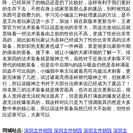
阵，已经坏掉了的物品还是扔了比较好，这样有利于我们更好
的生存下去，不然在身上或家里装那么多的废品，到时候找起
东西可是很费力的。学习完小编这三种处理废品的方法，是不
是又向老玩家迈进一步了，加油！就在新版本更新当中，王者
荣官方对法术装备可以说是改动的非常大，而这次改动以后就
意味着一些法术装备由之前的性价比不高，变成了性价比非常
高的，就比如有玩家认为圣杯已经成为了性价比非常高的法术
装备，而炽炽热支配者也成了一件神器，算是很多玩家前中期
的保命的装备。接下来，就让小编的大家详细的了解一下。排
名第四的法术装备就是噬神之书，虽然对于近身法术刺客不可
替代的续航装备，但是在中后期%的战斗吸血仍然是圣杯满蓝
回血不可比拟的，小编我中单主玩诸葛亮司马懿法术刺客，更
新完体验了几把，试过诸葛亮用圣杯替代噬神之书，但效果不
行，所以说噬神之书对于大部分法师来说已经成为了废品了！
排名第三的法术装备就是痛苦面具，也许在这次更新以后，很
多人觉得虚无法杖淘汰面具了，但是面具打满血的爆发还是比
虚无法杖爆发高的，我这样对比只是为了强调面具仍然是大多
数中单的核心装，所以说这件装备虽然已经大不如前，但性价
比还算可以，大家可以
同城站点:
深圳文件销毁
深圳文件销毁
深圳文件销毁
深圳文