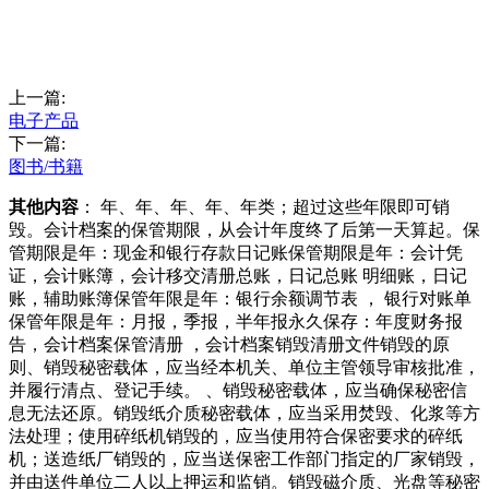
上一篇:
电子产品
下一篇:
图书/书籍
其他内容
： 年、年、年、年、年类；超过这些年限即可销
毁。会计档案的保管期限，从会计年度终了后第一天算起。保
管期限是年：现金和银行存款日记账保管期限是年：会计凭
证，会计账簿，会计移交清册总账，日记总账 明细账，日记
账，辅助账簿保管年限是年：银行余额调节表 ， 银行对账单
保管年限是年：月报，季报，半年报永久保存：年度财务报
告，会计档案保管清册 ，会计档案销毁清册文件销毁的原
则、销毁秘密载体，应当经本机关、单位主管领导审核批准，
并履行清点、登记手续。 、销毁秘密载体，应当确保秘密信
息无法还原。销毁纸介质秘密载体，应当采用焚毁、化浆等方
法处理；使用碎纸机销毁的，应当使用符合保密要求的碎纸
机；送造纸厂销毁的，应当送保密工作部门指定的厂家销毁，
并由送件单位二人以上押运和监销。销毁磁介质、光盘等秘密