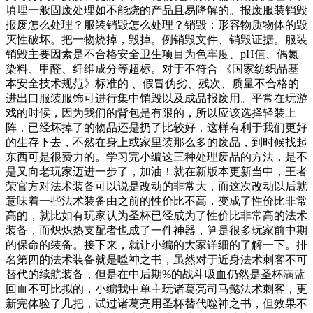
填埋一般固废处理如不能烧的产品且易降解的。报废服装销毁
报废怎么处理？服装销毁怎么处理？销毁：形容物质物体的毁
灭性破坏。把一物烧掉，毁掉。例销毁文件、销毁证据。服装
销毁主要因素是不合格安全卫生项目为色牢度、pH值、偶氮
染料、甲醛、纤维成分等超标。对于不符合 《国家纺织品基
本安全技术规范》标准的 、假冒伪劣、残次、质量不合格的
进出口服装服饰可进行集中销毁以及成品报废用。平常在玩游
戏的时候，因为我们的背包是有限的，所以应该选择轻装上
阵，已经坏掉了的物品还是扔了比较好，这样有利于我们更好
的生存下去，不然在身上或家里装那么多的废品，到时候找起
东西可是很费力的。学习完小编这三种处理废品的方法，是不
是又向老玩家迈进一步了，加油！就在新版本更新当中，王者
荣官方对法术装备可以说是改动的非常大，而这次改动以后就
意味着一些法术装备由之前的性价比不高，变成了性价比非常
高的，就比如有玩家认为圣杯已经成为了性价比非常高的法术
装备，而炽炽热支配者也成了一件神器，算是很多玩家前中期
的保命的装备。接下来，就让小编的大家详细的了解一下。排
名第四的法术装备就是噬神之书，虽然对于近身法术刺客不可
替代的续航装备，但是在中后期%的战斗吸血仍然是圣杯满蓝
回血不可比拟的，小编我中单主玩诸葛亮司马懿法术刺客，更
新完体验了几把，试过诸葛亮用圣杯替代噬神之书，但效果不