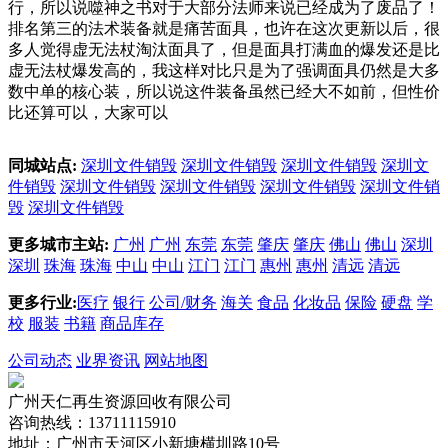
行，所以说噬神之书对于大部分法师来说已经成为了废品了！
排名第三的法术装备就是痛苦面具，也许在这次更新以后，很
多人觉得虚无法杖淘汰面具了，但是面具打满血的爆发还是比
虚无法杖爆发高的，我这样对比只是为了强调面具仍然是大多
数中单的核心装，所以说这件装备虽然已经大不如前，但性价
比还算可以，大家可以
同城站点:
深圳文件销毁
深圳文件销毁
深圳文件销毁
深圳文
件销毁
深圳文件销毁
深圳文件销毁
深圳文件销毁
深圳文件销
毁
深圳文件销毁
更多城市主站:
广州
广州
东莞
东莞
肇庆
肇庆
佛山
佛山
深圳
深圳
珠海
珠海
中山
中山
江门
江门
惠州
惠州
清远
清远
更多行业:
医疗
银行
公司/财务
海关
食品
化妆品
保险
硬盘
学
校
服装
书籍
商品库存
公司动态
业界资讯
网站地图
广州天仁再生资源回收有限公司
咨询热线：13711115910
地址：广州市天河区小新塘横圳路10号