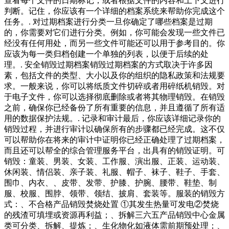
查看每个文件的日期标记，或者根据文件的内容和上下文进行
判断。记住，你应该有一个详细的档案系统来帮助你完成这个
任务。. 对过期档案进行分类一旦你确定了哪些档案是过期
的，你需要对它们进行分类。例如，你可能会发现一些文件已
经没有任何用处，而另一些文件可能还可以用于参考目的。你
应该为每一类归档创建一个单独的列表，以便于后续的处
理。. 安全销毁过期档案销毁过期档案的方式取决于许多因
素，包括文件的类型、大小以及你的组织的隐私政策和法规要
求。一般来说，你可以将纸质文件切碎或者用碎纸机销毁。对
于电子文件，你可以选择彻底删除或者将其物理销毁。在销毁
之前，确保你已经备份了所有重要的信息，并且遵循了所有适
用的数据保护法规。. 记录和审计最后，你应该详细记录你的
销毁过程，并进行审计以确保所有的步骤都已经完成。这不仅
可以帮助你在将来的审计中证明你已经正确处理了过期档案，
而且还可以帮全的综合管理服务平台，出具有的销毁证明。可
销毁：童装、男装、女装、工作服、演出服、正装、运动装、
休闲装、情侣装、亲子装、礼服、帽子、袜子、鞋子、手套、
围巾、内衣、、皮带、发带、护膝、护腕、腰带、鞋垫、制
服、校服、围脖、领带、领结、披肩、套装等。服装的销毁方
式：、不合格产品销毁焚烧处置 ①其发生热量可发电②焚烧
的残渣可填埋或资源再利益；、拆解三六五产品销毁中心金属
类可分类、拆解、提炼；、生化物化如液体需前期预处理；、