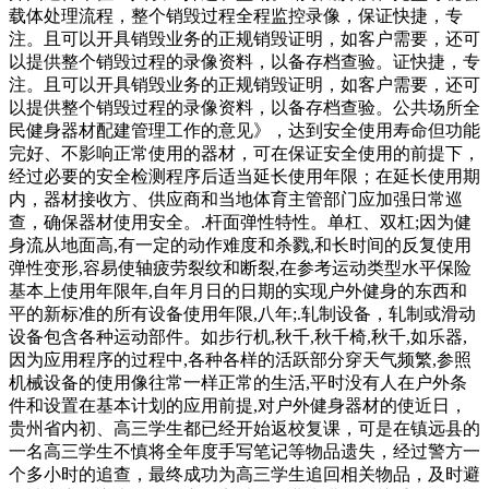
载体处理流程，整个销毁过程全程监控录像，保证快捷，专
注。且可以开具销毁业务的正规销毁证明，如客户需要，还可
以提供整个销毁过程的录像资料，以备存档查验。证快捷，专
注。且可以开具销毁业务的正规销毁证明，如客户需要，还可
以提供整个销毁过程的录像资料，以备存档查验。公共场所全
民健身器材配建管理工作的意见》，达到安全使用寿命但功能
完好、不影响正常使用的器材，可在保证安全使用的前提下，
经过必要的安全检测程序后适当延长使用年限；在延长使用期
内，器材接收方、供应商和当地体育主管部门应加强日常巡
查，确保器材使用安全。.杆面弹性特性。单杠、双杠;因为健
身流从地面高,有一定的动作难度和杀戮,和长时间的反复使用
弹性变形,容易使轴疲劳裂纹和断裂,在参考运动类型水平保险
基本上使用年限年,自年月日的日期的实现户外健身的东西和
平的新标准的所有设备使用年限,八年;.轧制设备，轧制或滑动
设备包含各种运动部件。如步行机,秋千,秋千椅,秋千,如乐器,
因为应用程序的过程中,各种各样的活跃部分穿天气频繁,参照
机械设备的使用像往常一样正常的生活,平时没有人在户外条
件和设置在基本计划的应用前提,对户外健身器材的使近日，
贵州省内初、高三学生都已经开始返校复课，可是在镇远县的
一名高三学生不慎将全年度手写笔记等物品遗失，经过警方一
个多小时的追查，最终成功为高三学生追回相关物品，及时避