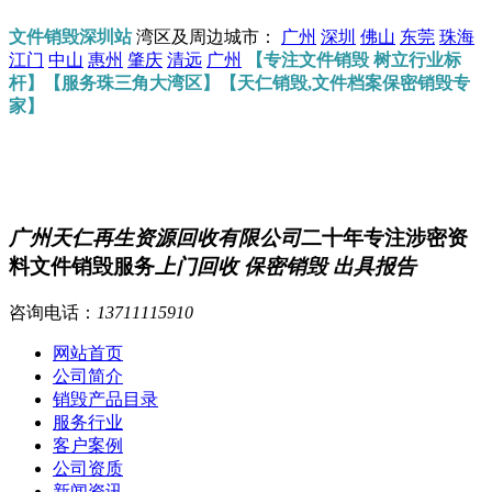
文件销毁深圳站
湾区及周边城市：
广州
深圳
佛山
东莞
珠海
江门
中山
惠州
肇庆
清远
广州
【专注文件销毁 树立行业标
杆】【服务珠三角大湾区】【天仁销毁,文件档案保密销毁专
家】
广州天仁再生资源回收有限公司
二十年专注涉密资
料文件销毁服务
上门回收 保密销毁 出具报告
咨询电话：
13711115910
网站首页
公司简介
销毁产品目录
服务行业
客户案例
公司资质
新闻资讯