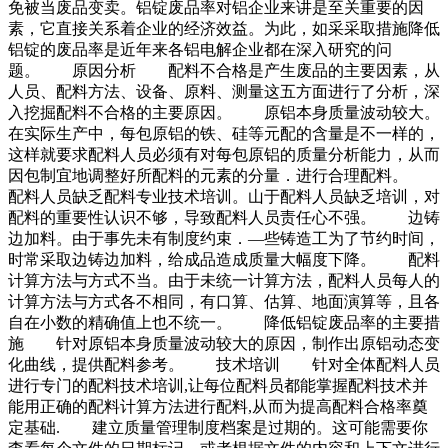
免被当废品变卖。铝锭废品率对铝企业来讲是至关重要的因
素，它直接关系着企业的经济效益。为此，如采采取措施降低
铝锭的废品率是近年来各铝电解企业都在深入研究的问
题。 原因分析 配料不合格是产生废品的主要因素，从
人员、配料方法、设备、原料、测量这五方面进行了分析，深
入挖掘配料不合格的主要原因。 原铝本身质量波动较大。
在实际生产中，每包原铝的铁、硅等元配的含量是不一样的，
这样就要求配料人员必须有对每包原铝的质量分析能力，从而
因包制宜地调整好所配料的元素的分量．进行合理配料。
配料人员缺乏配料专业技术培训。山于配料人员缺乏培训，对
配料的重要性认识不够，导致配料人员责任心不强。 边铸
边加料。由于事先未有制度约束．—些铸造工为了节约时间，
时常采取边铸边加料，给成品造成质量大幅度下降。 配料
计算方法与方式不当。由于未统一计算方法，配料人员每人的
计算方法与方式各不相同，有口算、估算、地面演算等，且各
自在小数的精确值上也不统一。 降低铝锭废品率的主要措
施 针对原铝本身质量波动较大的原因，制作出原铝动态变
化曲线，提供配料参考。 技术培训 针对全体配料人员
进行专门的配料技术培训,让每位配料员都能掌握配料技术并
能用正确的配料计算方法进行配料,从而为提高配料合格率奠
定基础. 建立质量管理制度档案是过期的。这可能需要你