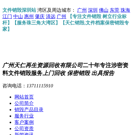
文件销毁深圳站
湾区及周边城市：
广州
深圳
佛山
东莞
珠海
江门
中山
惠州
肇庆
清远
广州
【专注文件销毁 树立行业标
杆】【服务珠三角大湾区】【天仁销毁,文件档案保密销毁专
家】
广州天仁再生资源回收有限公司
二十年专注涉密资
料文件销毁服务
上门回收 保密销毁 出具报告
咨询电话：
13711115910
网站首页
公司简介
销毁产品目录
服务行业
客户案例
公司资质
新闻资讯