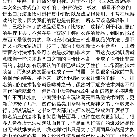
染料、甲醛、纤维成分等超标。对于不符合 《国家纺织品基
本安全技术规范》标准的 、假冒伪劣、残次、质量不合格的
进出口服装服饰可进行集中销毁以及成品报废用。平常在玩游
戏的时候，因为我们的背包是有限的，所以应该选择轻装上
阵，已经坏掉了的物品还是扔了比较好，这样有利于我们更好
的生存下去，不然在身上或家里装那么多的废品，到时候找起
东西可是很费力的。学习完小编这三种处理废品的方法，是不
是又向老玩家迈进一步了，加油！就在新版本更新当中，王者
荣官方对法术装备可以说是改动的非常大，而这次改动以后就
意味着一些法术装备由之前的性价比不高，变成了性价比非常
高的，就比如有玩家认为圣杯已经成为了性价比非常高的法术
装备，而炽炽热支配者也成了一件神器，算是很多玩家前中期
的保命的装备。接下来，就让小编的大家详细的了解一下。排
名第四的法术装备就是噬神之书，虽然对于近身法术刺客不可
替代的续航装备，但是在中后期%的战斗吸血仍然是圣杯满蓝
回血不可比拟的，小编我中单主玩诸葛亮司马懿法术刺客，更
新完体验了几把，试过诸葛亮用圣杯替代噬神之书，但效果不
行，所以说噬神之书对于大部分法师来说已经成为了废品了！
排名第三的法术装备就是痛苦面具，也许在这次更新以后，很
多人觉得虚无法杖淘汰面具了，但是面具打满血的爆发还是比
虚无法杖爆发高的，我这样对比只是为了强调面具仍然是大多
数中单的核心装，所以说这件装备虽然已经大不如前，但性价