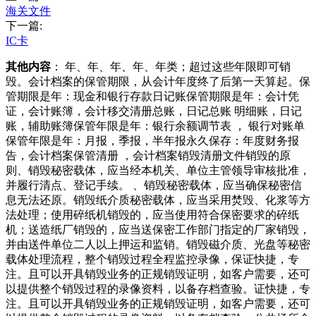
海关文件
下一篇:
IC卡
其他内容
： 年、年、年、年、年类；超过这些年限即可销
毁。会计档案的保管期限，从会计年度终了后第一天算起。保
管期限是年：现金和银行存款日记账保管期限是年：会计凭
证，会计账簿，会计移交清册总账，日记总账 明细账，日记
账，辅助账簿保管年限是年：银行余额调节表 ， 银行对账单
保管年限是年：月报，季报，半年报永久保存：年度财务报
告，会计档案保管清册 ，会计档案销毁清册文件销毁的原
则、销毁秘密载体，应当经本机关、单位主管领导审核批准，
并履行清点、登记手续。 、销毁秘密载体，应当确保秘密信
息无法还原。销毁纸介质秘密载体，应当采用焚毁、化浆等方
法处理；使用碎纸机销毁的，应当使用符合保密要求的碎纸
机；送造纸厂销毁的，应当送保密工作部门指定的厂家销毁，
并由送件单位二人以上押运和监销。销毁磁介质、光盘等秘密
载体处理流程，整个销毁过程全程监控录像，保证快捷，专
注。且可以开具销毁业务的正规销毁证明，如客户需要，还可
以提供整个销毁过程的录像资料，以备存档查验。证快捷，专
注。且可以开具销毁业务的正规销毁证明，如客户需要，还可