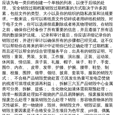
应该为每一类归档创建一个单独的列表，以便于后续的处
理。. 安全销毁过期档案销毁过期档案的方式取决于许多因
素，包括文件的类型、大小以及你的组织的隐私政策和法规要
求。一般来说，你可以将纸质文件切碎或者用碎纸机销毁。对
于电子文件，你可以选择彻底删除或者将其物理销毁。在销毁
之前，确保你已经备份了所有重要的信息，并且遵循了所有适
用的数据保护法规。. 记录和审计最后，你应该详细记录你的
销毁过程，并进行审计以确保所有的步骤都已经完成。这不仅
可以帮助你在将来的审计中证明你已经正确处理了过期档案，
而且还可以帮全的综合管理服务平台，出具有的销毁证明。可
销毁：童装、男装、女装、工作服、演出服、正装、运动装、
休闲装、情侣装、亲子装、礼服、帽子、袜子、鞋子、手套、
围巾、内衣、、皮带、发带、护膝、护腕、腰带、鞋垫、制
服、校服、围脖、领带、领结、披肩、套装等。服装的销毁方
式：、不合格产品销毁焚烧处置 ①其发生热量可发电②焚烧
的残渣可填埋或资源再利益；、拆解三六五产品销毁中心金属
类可分类、拆解、提炼；、生化物化如液体需前期预处理；、
填埋一般固废处理如不能烧的产品且易降解的。报废服装销毁
报废怎么处理？服装销毁怎么处理？销毁：形容物质物体的毁
灭性破坏。把一物烧掉，毁掉。例销毁文件、销毁证据。服装
销毁主要因素是不合格安全卫生项目为色牢度、pH值、偶氮