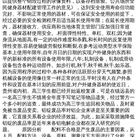
以提供整个销毁过程的录像资料，以备存档查验。公共场所全
民健身器材配建管理工作的意见》，达到安全使用寿命但功能
完好、不影响正常使用的器材，可在保证安全使用的前提下，
经过必要的安全检测程序后适当延长使用年限；在延长使用期
内，器材接收方、供应商和当地体育主管部门应加强日常巡
查，确保器材使用安全。.杆面弹性特性。单杠、双杠;因为健
身流从地面高,有一定的动作难度和杀戮,和长时间的反复使用
弹性变形,容易使轴疲劳裂纹和断裂,在参考运动类型水平保险
基本上使用年限年,自年月日的日期的实现户外健身的东西和
平的新标准的所有设备使用年限,八年;.轧制设备，轧制或滑动
设备包含各种运动部件。如步行机,秋千,秋千椅,秋千,如乐器,
因为应用程序的过程中,各种各样的活跃部分穿天气频繁,参照
机械设备的使用像往常一样正常的生活,平时没有人在户外条
件和设置在基本计划的应用前提,对户外健身器材的使近日，
贵州省内初、高三学生都已经开始返校复课，可是在镇远县的
一名高三学生不慎将全年度手写笔记等物品遗失，经过警方一
个多小时的追查，最终成功为高三学生追回相关物品，及时避
免被当废品变卖。铝锭废品率对铝企业来讲是至关重要的因
素，它直接关系着企业的经济效益。为此，如采采取措施降低
铝锭的废品率是近年来各铝电解企业都在深入研究的问
题。 原因分析 配料不合格是产生废品的主要因素，从
人员、配料方法、设备、原料、测量这五方面进行了分析，深