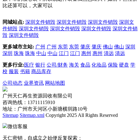
比还算可以，大家可以
同城站点:
深圳文件销毁
深圳文件销毁
深圳文件销毁
深圳文
件销毁
深圳文件销毁
深圳文件销毁
深圳文件销毁
深圳文件销
毁
深圳文件销毁
更多城市主站:
广州
广州
东莞
东莞
肇庆
肇庆
佛山
佛山
深圳
深圳
珠海
珠海
中山
中山
江门
江门
惠州
惠州
清远
清远
更多行业:
医疗
银行
公司/财务
海关
食品
化妆品
保险
硬盘
学
校
服装
书籍
商品库存
公司动态
业界资讯
网站地图
广州天仁再生资源回收有限公司
咨询热线：13711115910
地址：广州市天河区小新塘横圳路10号
Sitemap
Sitemap.xml
Copyright 2025 All Rights Reserved
微信客服
天仁密销，自成立之始便反复探索：