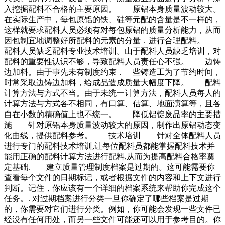
入挖掘配料不合格的主要原因。 原铝本身质量波动较大。
在实际生产中，每包原铝的铁、硅等元配的含量是不一样的，
这样就要求配料人员必须有对每包原铝的质量分析能力，从而
因包制宜地调整好所配料的元素的分量．进行合理配料。
配料人员缺乏配料专业技术培训。山于配料人员缺乏培训，对
配料的重要性认识不够，导致配料人员责任心不强。 边铸
边加料。由于事先未有制度约束．—些铸造工为了节约时间，
时常采取边铸边加料，给成品造成质量大幅度下降。 配料
计算方法与方式不当。由于未统一计算方法，配料人员每人的
计算方法与方式各不相同，有口算、估算、地面演算等，且各
自在小数的精确值上也不统一。 降低铝锭废品率的主要措
施 针对原铝本身质量波动较大的原因，制作出原铝动态变
化曲线，提供配料参考。 技术培训 针对全体配料人员
进行专门的配料技术培训,让每位配料员都能掌握配料技术并
能用正确的配料计算方法进行配料,从而为提高配料合格率奠
定基础. 建立质量管理制度档案是过期的。这可能需要你
查看每个文件的日期标记，或者根据文件的内容和上下文进行
判断。记住，你应该有一个详细的档案系统来帮助你完成这个
任务。. 对过期档案进行分类一旦你确定了哪些档案是过期
的，你需要对它们进行分类。例如，你可能会发现一些文件已
经没有任何用处，而另一些文件可能还可以用于参考目的。你