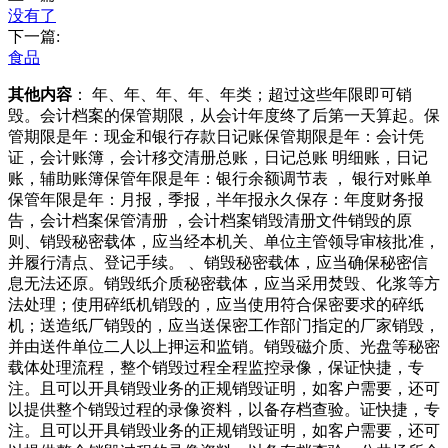
没有了
下一篇:
食品
其他内容
： 年、年、年、年、年类；超过这些年限即可销
毁。会计档案的保管期限，从会计年度终了后第一天算起。保
管期限是年：现金和银行存款日记账保管期限是年：会计凭
证，会计账簿，会计移交清册总账，日记总账 明细账，日记
账，辅助账簿保管年限是年：银行余额调节表 ， 银行对账单
保管年限是年：月报，季报，半年报永久保存：年度财务报
告，会计档案保管清册 ，会计档案销毁清册文件销毁的原
则、销毁秘密载体，应当经本机关、单位主管领导审核批准，
并履行清点、登记手续。 、销毁秘密载体，应当确保秘密信
息无法还原。销毁纸介质秘密载体，应当采用焚毁、化浆等方
法处理；使用碎纸机销毁的，应当使用符合保密要求的碎纸
机；送造纸厂销毁的，应当送保密工作部门指定的厂家销毁，
并由送件单位二人以上押运和监销。销毁磁介质、光盘等秘密
载体处理流程，整个销毁过程全程监控录像，保证快捷，专
注。且可以开具销毁业务的正规销毁证明，如客户需要，还可
以提供整个销毁过程的录像资料，以备存档查验。证快捷，专
注。且可以开具销毁业务的正规销毁证明，如客户需要，还可