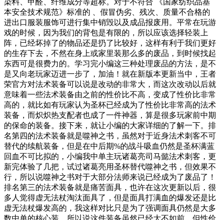
染料、甲醛、纤维成分等超标。对于不符合 《国家纺织品基
本安全技术规范》标准的 、假冒伪劣、残次、质量不合格的
进出口服装服饰可进行集中销毁以及成品报废用。平常在玩游
戏的时候，因为我们的背包是有限的，所以应该选择轻装上
阵，已经坏掉了的物品还是扔了比较好，这样有利于我们更好
的生存下去，不然在身上或家里装那么多的废品，到时候找起
东西可是很费力的。学习完小编这三种处理废品的方法，是不
是又向老玩家迈进一步了，加油！就在新版本更新当中，王者
荣官方对法术装备可以说是改动的非常大，而这次改动以后就
意味着一些法术装备由之前的性价比不高，变成了性价比非常
高的，就比如有玩家认为圣杯已经成为了性价比非常高的法术
装备，而炽炽热支配者也成了一件神器，算是很多玩家前中期
的保命的装备。接下来，就让小编的大家详细的了解一下。排
名第四的法术装备就是噬神之书，虽然对于近身法术刺客不可
替代的续航装备，但是在中后期%的战斗吸血仍然是圣杯满蓝
回血不可比拟的，小编我中单主玩诸葛亮司马懿法术刺客，更
新完体验了几把，试过诸葛亮用圣杯替代噬神之书，但效果不
行，所以说噬神之书对于大部分法师来说已经成为了废品了！
排名第三的法术装备就是痛苦面具，也许在这次更新以后，很
多人觉得虚无法杖淘汰面具了，但是面具打满血的爆发还是比
虚无法杖爆发高的，我这样对比只是为了强调面具仍然是大多
数中单的核心装，所以说这件装备虽然已经大不如前，但性价