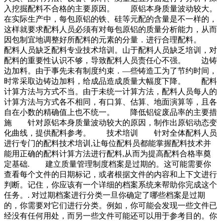
入挖掘配料不合格的主要原因。 原铝本身质量波动较大。
在实际生产中，每包原铝的铁、硅等元配的含量是不一样的，
这样就要求配料人员必须有对每包原铝的质量分析能力，从而
因包制宜地调整好所配料的元素的分量．进行合理配料。
配料人员缺乏配料专业技术培训。山于配料人员缺乏培训，对
配料的重要性认识不够，导致配料人员责任心不强。 边铸
边加料。由于事先未有制度约束．—些铸造工为了节约时间，
时常采取边铸边加料，给成品造成质量大幅度下降。 配料
计算方法与方式不当。由于未统一计算方法，配料人员每人的
计算方法与方式各不相同，有口算、估算、地面演算等，且各
自在小数的精确值上也不统一。 降低铝锭废品率的主要措
施 针对原铝本身质量波动较大的原因，制作出原铝动态变
化曲线，提供配料参考。 技术培训 针对全体配料人员
进行专门的配料技术培训,让每位配料员都能掌握配料技术并
能用正确的配料计算方法进行配料,从而为提高配料合格率奠
定基础. 建立质量管理制度档案是过期的。这可能需要你
查看每个文件的日期标记，或者根据文件的内容和上下文进行
判断。记住，你应该有一个详细的档案系统来帮助你完成这个
任务。. 对过期档案进行分类一旦你确定了哪些档案是过期
的，你需要对它们进行分类。例如，你可能会发现一些文件已
经没有任何用处，而另一些文件可能还可以用于参考目的。你