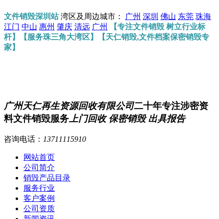
文件销毁深圳站
湾区及周边城市：
广州
深圳
佛山
东莞
珠海
江门
中山
惠州
肇庆
清远
广州
【专注文件销毁 树立行业标
杆】【服务珠三角大湾区】【天仁销毁,文件档案保密销毁专
家】
广州天仁再生资源回收有限公司
二十年专注涉密资
料文件销毁服务
上门回收 保密销毁 出具报告
咨询电话：
13711115910
网站首页
公司简介
销毁产品目录
服务行业
客户案例
公司资质
新闻资讯