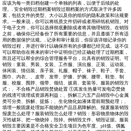
应该为每一类归档创建一个单独的列表，以便于后续的处
理。. 安全销毁过期档案销毁过期档案的方式取决于许多因
素，包括文件的类型、大小以及你的组织的隐私政策和法规要
求。一般来说，你可以将纸质文件切碎或者用碎纸机销毁。对
于电子文件，你可以选择彻底删除或者将其物理销毁。在销毁
之前，确保你已经备份了所有重要的信息，并且遵循了所有适
用的数据保护法规。. 记录和审计最后，你应该详细记录你的
销毁过程，并进行审计以确保所有的步骤都已经完成。这不仅
可以帮助你在将来的审计中证明你已经正确处理了过期档案，
而且还可以帮全的综合管理服务平台，出具有的销毁证明。可
销毁：童装、男装、女装、工作服、演出服、正装、运动装、
休闲装、情侣装、亲子装、礼服、帽子、袜子、鞋子、手套、
围巾、内衣、、皮带、发带、护膝、护腕、腰带、鞋垫、制
服、校服、围脖、领带、领结、披肩、套装等。服装的销毁方
式：、不合格产品销毁焚烧处置 ①其发生热量可发电②焚烧
的残渣可填埋或资源再利益；、拆解三六五产品销毁中心金属
类可分类、拆解、提炼；、生化物化如液体需前期预处理；、
填埋一般固废处理如不能烧的产品且易降解的。报废服装销毁
报废怎么处理？服装销毁怎么处理？销毁：形容物质物体的毁
灭性破坏。把一物烧掉，毁掉。例销毁文件、销毁证据。服装
销毁主要因素是不合格安全卫生项目为色牢度、pH值、偶氮