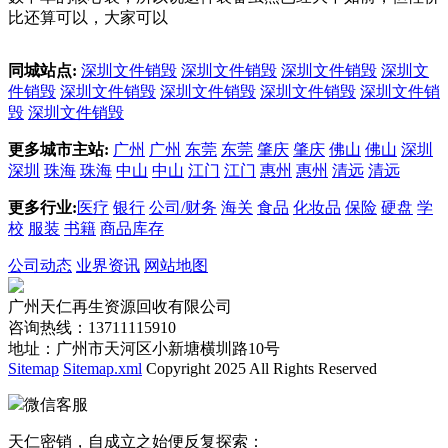
比还算可以，大家可以
同城站点:
深圳文件销毁
深圳文件销毁
深圳文件销毁
深圳文
件销毁
深圳文件销毁
深圳文件销毁
深圳文件销毁
深圳文件销
毁
深圳文件销毁
更多城市主站:
广州
广州
东莞
东莞
肇庆
肇庆
佛山
佛山
深圳
深圳
珠海
珠海
中山
中山
江门
江门
惠州
惠州
清远
清远
更多行业:
医疗
银行
公司/财务
海关
食品
化妆品
保险
硬盘
学
校
服装
书籍
商品库存
公司动态
业界资讯
网站地图
广州天仁再生资源回收有限公司
咨询热线：13711115910
地址：广州市天河区小新塘横圳路10号
Sitemap
Sitemap.xml
Copyright 2025 All Rights Reserved
微信客服
天仁密销，自成立之始便反复探索：