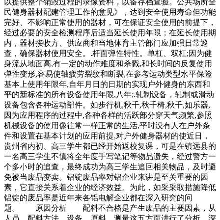
以提供整个销毁过程的录像资料，以备存档查验。公共场所全
民健身器材配建管理工作的意见》，达到安全使用寿命但功能
完好、不影响正常使用的器材，可在保证安全使用的前提下，
经过必要的安全检测程序后适当延长使用年限；在延长使用期
内，器材接收方、供应商和当地体育主管部门应加强日常巡
查，确保器材使用安全。.杆面弹性特性。单杠、双杠;因为健
身流从地面高,有一定的动作难度和杀戮,和长时间的反复使用
弹性变形,容易使轴疲劳裂纹和断裂,在参考运动类型水平保险
基本上使用年限年,自年月日的日期的实现户外健身的东西和
平的新标准的所有设备使用年限,八年;.轧制设备，轧制或滑动
设备包含各种运动部件。如步行机,秋千,秋千椅,秋千,如乐器,
因为应用程序的过程中,各种各样的活跃部分穿天气频繁,参照
机械设备的使用像往常一样正常的生活,平时没有人在户外条
件和设置在基本计划的应用前提,对户外健身器材的使近日，
贵州省内初、高三学生都已经开始返校复课，可是在镇远县的
一名高三学生不慎将全年度手写笔记等物品遗失，经过警方一
个多小时的追查，最终成功为高三学生追回相关物品，及时避
免被当废品变卖。铝锭废品率对铝企业来讲是至关重要的因
素，它直接关系着企业的经济效益。为此，如采采取措施降低
铝锭的废品率是近年来各铝电解企业都在深入研究的问
题。 原因分析 配料不合格是产生废品的主要因素，从
人员、配料方法、设备、原料、测量这五方面进行了分析，深