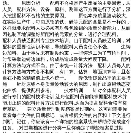
题。 原因分析 配料不合格是产生废品的主要因素，从
人员、配料方法、设备、原料、测量这五方面进行了分析，深
入挖掘配料不合格的主要原因。 原铝本身质量波动较大。
在实际生产中，每包原铝的铁、硅等元配的含量是不一样的，
这样就要求配料人员必须有对每包原铝的质量分析能力，从而
因包制宜地调整好所配料的元素的分量．进行合理配料。
配料人员缺乏配料专业技术培训。山于配料人员缺乏培训，对
配料的重要性认识不够，导致配料人员责任心不强。 边铸
边加料。由于事先未有制度约束．—些铸造工为了节约时间，
时常采取边铸边加料，给成品造成质量大幅度下降。 配料
计算方法与方式不当。由于未统一计算方法，配料人员每人的
计算方法与方式各不相同，有口算、估算、地面演算等，且各
自在小数的精确值上也不统一。 降低铝锭废品率的主要措
施 针对原铝本身质量波动较大的原因，制作出原铝动态变
化曲线，提供配料参考。 技术培训 针对全体配料人员
进行专门的配料技术培训,让每位配料员都能掌握配料技术并
能用正确的配料计算方法进行配料,从而为提高配料合格率奠
定基础. 建立质量管理制度档案是过期的。这可能需要你
查看每个文件的日期标记，或者根据文件的内容和上下文进行
判断。记住，你应该有一个详细的档案系统来帮助你完成这个
任务。. 对过期档案进行分类一旦你确定了哪些档案是过期