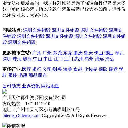
虚无法杖爆发高的，我这样对比只是为了强调面具仍然是大多
数中单的核心装，所以说这件装备虽然已经大不如前，但性价
比还算可以，大家可以
同城站点:
深圳文件销毁
深圳文件销毁
深圳文件销毁
深圳文
件销毁
深圳文件销毁
深圳文件销毁
深圳文件销毁
深圳文件销
毁
深圳文件销毁
更多城市主站:
广州
广州
东莞
东莞
肇庆
肇庆
佛山
佛山
深圳
深圳
珠海
珠海
中山
中山
江门
江门
惠州
惠州
清远
清远
更多行业:
医疗
银行
公司/财务
海关
食品
化妆品
保险
硬盘
学
校
服装
书籍
商品库存
公司动态
业界资讯
网站地图
广州天仁再生资源回收有限公司
咨询热线：13711115910
地址：广州市天河区小新塘横圳路10号
Sitemap
Sitemap.xml
Copyright 2025 All Rights Reserved
微信客服