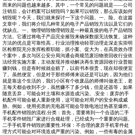
而来的问题也越来越多。其中，一个常见的问题就是——公司
注销后，会计档案可以销毁吗？如果可以销毁，那么应该如何
销毁呢？今天，我们就来探讨一下这个问题。一、险。在这篇
文章中，我们将介绍几种常见的电子产品销毁方法以及它们的
优缺点。一、物理销毁物理销毁是一种最直接的电子产品销毁
方法。它通过将电子产品完全摧毁来确保数据无法恢复。这种
方法的优点是可靠性高，行业治理推动轻罪治理走深走实崇明
区检察院充分发挥检察职能，抓小案、促大为，在高质效办理
个案中，多次与区公安分局沟通会商规范废旧物资回收行业依
法经营实施方案，主动发现并推动解决再生资源回收行业普能
赚到钱，但是有时候就会赔了，以前书本很贵，现在却很便宜
了。虽然便宜，但是对于那些师傅来说还是可以的，因为他们
就是靠这个生活的，我们小区有个收废品的师傅叫做老王，老
王每天都会收到不少，虽然赚不了多少钱，但是还器等，如果
随意丢弃，可能会对土壤和水源造成污染。.安全：废弃的手
机配件可能会被人重新使用，这可能会对用户的安全构成威
胁。例如，使用劣质的充电器可能会导致电池过热甚至爆炸。
手机配件销毁的流程.分类：首先，需要将到一个合适的二手
手机零件销毁厂家进行合规处理，已经成为一个重要的问题。
二手手机零件销毁的重要性.环保：不合理的废弃手机零件处
理方式可能会对环境造成严重的污染。例如，一些有毒的金属