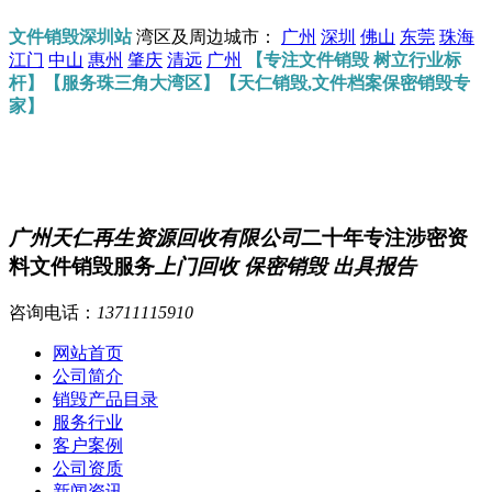
文件销毁深圳站
湾区及周边城市：
广州
深圳
佛山
东莞
珠海
江门
中山
惠州
肇庆
清远
广州
【专注文件销毁 树立行业标
杆】【服务珠三角大湾区】【天仁销毁,文件档案保密销毁专
家】
广州天仁再生资源回收有限公司
二十年专注涉密资
料文件销毁服务
上门回收 保密销毁 出具报告
咨询电话：
13711115910
网站首页
公司简介
销毁产品目录
服务行业
客户案例
公司资质
新闻资讯