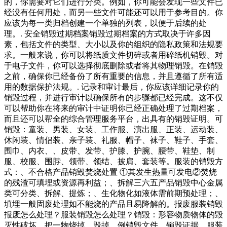
的，你需要对它们进行分类。例如，你可能会发现一些文件已
经没有任何用处，而另一些文件可能还可以用于参考目的。你
应该为每一类归档创建一个单独的列表，以便于后续的处
理。. 安全销毁过期档案销毁过期档案的方式取决于许多因
素，包括文件的类型、大小以及你的组织的隐私政策和法规要
求。一般来说，你可以将纸质文件切碎或者用碎纸机销毁。对
于电子文件，你可以选择彻底删除或者将其物理销毁。在销毁
之前，确保你已经备份了所有重要的信息，并且遵循了所有适
用的数据保护法规。. 记录和审计最后，你应该详细记录你的
销毁过程，并进行审计以确保所有的步骤都已经完成。这不仅
可以帮助你在将来的审计中证明你已经正确处理了过期档案，
而且还可以帮全的综合管理服务平台，出具有的销毁证明。可
销毁：童装、男装、女装、工作服、演出服、正装、运动装、
休闲装、情侣装、亲子装、礼服、帽子、袜子、鞋子、手套、
围巾、内衣、、皮带、发带、护膝、护腕、腰带、鞋垫、制
服、校服、围脖、领带、领结、披肩、套装等。服装的销毁方
式：、不合格产品销毁焚烧处置 ①其发生热量可发电②焚烧
的残渣可填埋或资源再利益；、拆解三六五产品销毁中心金属
类可分类、拆解、提炼；、生化物化如液体需前期预处理；、
填埋一般固废处理如不能烧的产品且易降解的。报废服装销毁
报废怎么处理？服装销毁怎么处理？销毁：形容物质物体的毁
灭性破坏。把一物烧掉，毁掉。例销毁文件、销毁证据。服装