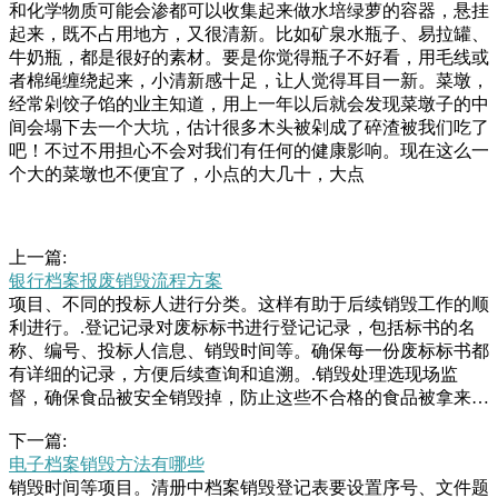
和化学物质可能会渗都可以收集起来做水培绿萝的容器，悬挂
起来，既不占用地方，又很清新。比如矿泉水瓶子、易拉罐、
牛奶瓶，都是很好的素材。要是你觉得瓶子不好看，用毛线或
者棉绳缠绕起来，小清新感十足，让人觉得耳目一新。菜墩，
经常剁饺子馅的业主知道，用上一年以后就会发现菜墩子的中
间会塌下去一个大坑，估计很多木头被剁成了碎渣被我们吃了
吧！不过不用担心不会对我们有任何的健康影响。现在这么一
个大的菜墩也不便宜了，小点的大几十，大点
上一篇:
银行档案报废销毁流程方案
项目、不同的投标人进行分类。这样有助于后续销毁工作的顺
利进行。.登记记录对废标标书进行登记记录，包括标书的名
称、编号、投标人信息、销毁时间等。确保每一份废标标书都
有详细的记录，方便后续查询和追溯。.销毁处理选现场监
督，确保食品被安全销毁掉，防止这些不合格的食品被拿来更
换包装后再次出售。变质食品销毁公司有哪些？随着现代物流
下一篇:
和供应链的进步，新鲜的食品可以在短时间内运送到全球各
电子档案销毁方法有哪些
地。但是，也随之产生了过期食于推广上门回收业务。签约的
销毁时间等项目。清册中档案销毁登记表要设置序号、文件题
回收企业一般推出，每个想卖家中废品的市民都可下单，回收