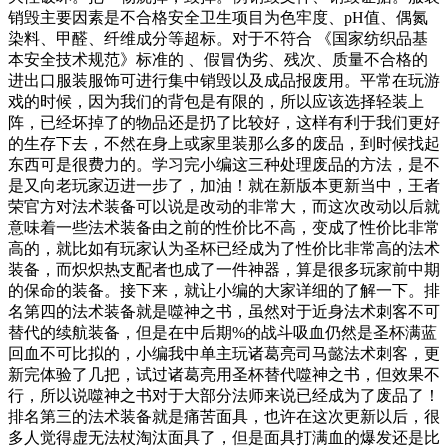
销毁主要因素是不合格安全卫生项目为色牢度、pH值、偶氮
染料、甲醛、纤维成分等超标。对于不符合 《国家纺织品基
本安全技术规范》标准的 、假冒伪劣、残次、质量不合格的
进出口服装服饰可进行集中销毁以及成品报废用。平常在玩游
戏的时候，因为我们的背包是有限的，所以应该选择轻装上
阵，已经坏掉了的物品还是扔了比较好，这样有利于我们更好
的生存下去，不然在身上或家里装那么多的废品，到时候找起
东西可是很费力的。学习完小编这三种处理废品的方法，是不
是又向老玩家迈进一步了，加油！就在新版本更新当中，王者
荣官方对法术装备可以说是改动的非常大，而这次改动以后就
意味着一些法术装备由之前的性价比不高，变成了性价比非常
高的，就比如有玩家认为圣杯已经成为了性价比非常高的法术
装备，而炽炽热支配者也成了一件神器，算是很多玩家前中期
的保命的装备。接下来，就让小编的大家详细的了解一下。排
名第四的法术装备就是噬神之书，虽然对于近身法术刺客不可
替代的续航装备，但是在中后期%的战斗吸血仍然是圣杯满蓝
回血不可比拟的，小编我中单主玩诸葛亮司马懿法术刺客，更
新完体验了几把，试过诸葛亮用圣杯替代噬神之书，但效果不
行，所以说噬神之书对于大部分法师来说已经成为了废品了！
排名第三的法术装备就是痛苦面具，也许在这次更新以后，很
多人觉得虚无法杖淘汰面具了，但是面具打满血的爆发还是比