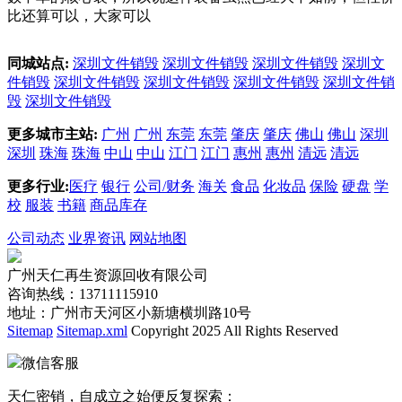
比还算可以，大家可以
同城站点:
深圳文件销毁
深圳文件销毁
深圳文件销毁
深圳文
件销毁
深圳文件销毁
深圳文件销毁
深圳文件销毁
深圳文件销
毁
深圳文件销毁
更多城市主站:
广州
广州
东莞
东莞
肇庆
肇庆
佛山
佛山
深圳
深圳
珠海
珠海
中山
中山
江门
江门
惠州
惠州
清远
清远
更多行业:
医疗
银行
公司/财务
海关
食品
化妆品
保险
硬盘
学
校
服装
书籍
商品库存
公司动态
业界资讯
网站地图
广州天仁再生资源回收有限公司
咨询热线：13711115910
地址：广州市天河区小新塘横圳路10号
Sitemap
Sitemap.xml
Copyright 2025 All Rights Reserved
微信客服
天仁密销，自成立之始便反复探索：