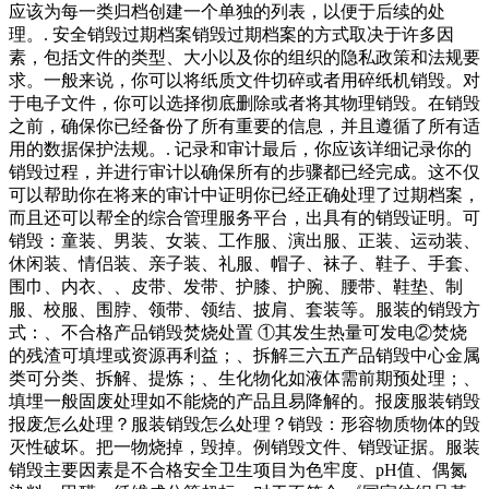
应该为每一类归档创建一个单独的列表，以便于后续的处
理。. 安全销毁过期档案销毁过期档案的方式取决于许多因
素，包括文件的类型、大小以及你的组织的隐私政策和法规要
求。一般来说，你可以将纸质文件切碎或者用碎纸机销毁。对
于电子文件，你可以选择彻底删除或者将其物理销毁。在销毁
之前，确保你已经备份了所有重要的信息，并且遵循了所有适
用的数据保护法规。. 记录和审计最后，你应该详细记录你的
销毁过程，并进行审计以确保所有的步骤都已经完成。这不仅
可以帮助你在将来的审计中证明你已经正确处理了过期档案，
而且还可以帮全的综合管理服务平台，出具有的销毁证明。可
销毁：童装、男装、女装、工作服、演出服、正装、运动装、
休闲装、情侣装、亲子装、礼服、帽子、袜子、鞋子、手套、
围巾、内衣、、皮带、发带、护膝、护腕、腰带、鞋垫、制
服、校服、围脖、领带、领结、披肩、套装等。服装的销毁方
式：、不合格产品销毁焚烧处置 ①其发生热量可发电②焚烧
的残渣可填埋或资源再利益；、拆解三六五产品销毁中心金属
类可分类、拆解、提炼；、生化物化如液体需前期预处理；、
填埋一般固废处理如不能烧的产品且易降解的。报废服装销毁
报废怎么处理？服装销毁怎么处理？销毁：形容物质物体的毁
灭性破坏。把一物烧掉，毁掉。例销毁文件、销毁证据。服装
销毁主要因素是不合格安全卫生项目为色牢度、pH值、偶氮