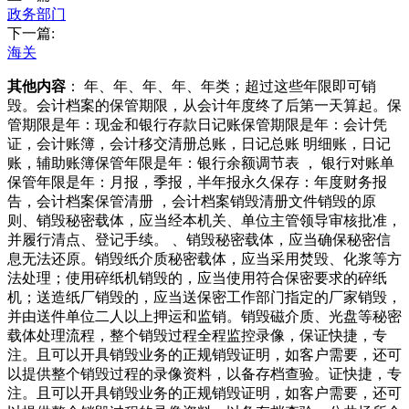
政务部门
下一篇:
海关
其他内容
： 年、年、年、年、年类；超过这些年限即可销
毁。会计档案的保管期限，从会计年度终了后第一天算起。保
管期限是年：现金和银行存款日记账保管期限是年：会计凭
证，会计账簿，会计移交清册总账，日记总账 明细账，日记
账，辅助账簿保管年限是年：银行余额调节表 ， 银行对账单
保管年限是年：月报，季报，半年报永久保存：年度财务报
告，会计档案保管清册 ，会计档案销毁清册文件销毁的原
则、销毁秘密载体，应当经本机关、单位主管领导审核批准，
并履行清点、登记手续。 、销毁秘密载体，应当确保秘密信
息无法还原。销毁纸介质秘密载体，应当采用焚毁、化浆等方
法处理；使用碎纸机销毁的，应当使用符合保密要求的碎纸
机；送造纸厂销毁的，应当送保密工作部门指定的厂家销毁，
并由送件单位二人以上押运和监销。销毁磁介质、光盘等秘密
载体处理流程，整个销毁过程全程监控录像，保证快捷，专
注。且可以开具销毁业务的正规销毁证明，如客户需要，还可
以提供整个销毁过程的录像资料，以备存档查验。证快捷，专
注。且可以开具销毁业务的正规销毁证明，如客户需要，还可