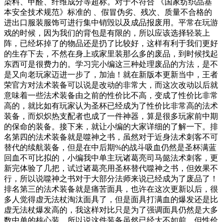
染料、甲醛、纤维成分等超标。对于不符合 《国家纺织品基
本安全技术规范》标准的 、假冒伪劣、残次、质量不合格的
进出口服装服饰可进行集中销毁以及成品报废用。平常在玩游
戏的时候，因为我们的背包是有限的，所以应该选择轻装上
阵，已经坏掉了的物品还是扔了比较好，这样有利于我们更好
的生存下去，不然在身上或家里装那么多的废品，到时候找起
东西可是很费力的。学习完小编这三种处理废品的方法，是不
是又向老玩家迈进一步了，加油！就在新版本更新当中，王者
荣官方对法术装备可以说是改动的非常大，而这次改动以后就
意味着一些法术装备由之前的性价比不高，变成了性价比非常
高的，就比如有玩家认为圣杯已经成为了性价比非常高的法术
装备，而炽炽热支配者也成了一件神器，算是很多玩家前中期
的保命的装备。接下来，就让小编的大家详细的了解一下。排
名第四的法术装备就是噬神之书，虽然对于近身法术刺客不可
替代的续航装备，但是在中后期%的战斗吸血仍然是圣杯满蓝
回血不可比拟的，小编我中单主玩诸葛亮司马懿法术刺客，更
新完体验了几把，试过诸葛亮用圣杯替代噬神之书，但效果不
行，所以说噬神之书对于大部分法师来说已经成为了废品了！
排名第三的法术装备就是痛苦面具，也许在这次更新以后，很
多人觉得虚无法杖淘汰面具了，但是面具打满血的爆发还是比
虚无法杖爆发高的，我这样对比只是为了强调面具仍然是大多
数中单的核心装，所以说这件装备虽然已经大不如前，但性价