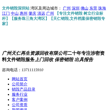
文件销毁深圳站
湾区及周边城市：
广州
深圳
佛山
东莞
珠海
江门
中山
惠州
肇庆
清远
广州
【专注文件销毁 树立行业标
杆】【服务珠三角大湾区】【天仁销毁,文件档案保密销毁专
家】
广州天仁再生资源回收有限公司
二十年专注涉密资
料文件销毁服务
上门回收 保密销毁 出具报告
咨询电话：
13711115910
网站首页
公司简介
销毁产品目录
服务行业
客户案例
公司资质
新闻资讯