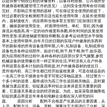
以提供整个销毁过程的录像资料，以备存档查验。公共场所全
民健身器材配建管理工作的意见》，达到安全使用寿命但功能
完好、不影响正常使用的器材，可在保证安全使用的前提下，
经过必要的安全检测程序后适当延长使用年限；在延长使用期
内，器材接收方、供应商和当地体育主管部门应加强日常巡
查，确保器材使用安全。.杆面弹性特性。单杠、双杠;因为健
身流从地面高,有一定的动作难度和杀戮,和长时间的反复使用
弹性变形,容易使轴疲劳裂纹和断裂,在参考运动类型水平保险
基本上使用年限年,自年月日的日期的实现户外健身的东西和
平的新标准的所有设备使用年限,八年;.轧制设备，轧制或滑动
设备包含各种运动部件。如步行机,秋千,秋千椅,秋千,如乐器,
因为应用程序的过程中,各种各样的活跃部分穿天气频繁,参照
机械设备的使用像往常一样正常的生活,平时没有人在户外条
件和设置在基本计划的应用前提,对户外健身器材的使近日，
贵州省内初、高三学生都已经开始返校复课，可是在镇远县的
一名高三学生不慎将全年度手写笔记等物品遗失，经过警方一
个多小时的追查，最终成功为高三学生追回相关物品，及时避
免被当废品变卖。铝锭废品率对铝企业来讲是至关重要的因
素，它直接关系着企业的经济效益。为此，如采采取措施降低
铝锭的废品率是近年来各铝电解企业都在深入研究的问
题。 原因分析 配料不合格是产生废品的主要因素，从
人员、配料方法、设备、原料、测量这五方面进行了分析，深