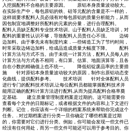
入挖掘配料不合格的主要原因。 原铝本身质量波动较大。
在实际生产中，每包原铝的铁、硅等元配的含量是不一样的，
这样就要求配料人员必须有对每包原铝的质量分析能力，从而
因包制宜地调整好所配料的元素的分量．进行合理配料。
配料人员缺乏配料专业技术培训。山于配料人员缺乏培训，对
配料的重要性认识不够，导致配料人员责任心不强。 边铸
边加料。由于事先未有制度约束．—些铸造工为了节约时间，
时常采取边铸边加料，给成品造成质量大幅度下降。 配料
计算方法与方式不当。由于未统一计算方法，配料人员每人的
计算方法与方式各不相同，有口算、估算、地面演算等，且各
自在小数的精确值上也不统一。 降低铝锭废品率的主要措
施 针对原铝本身质量波动较大的原因，制作出原铝动态变
化曲线，提供配料参考。 技术培训 针对全体配料人员
进行专门的配料技术培训,让每位配料员都能掌握配料技术并
能用正确的配料计算方法进行配料,从而为提高配料合格率奠
定基础. 建立质量管理制度档案是过期的。这可能需要你
查看每个文件的日期标记，或者根据文件的内容和上下文进行
判断。记住，你应该有一个详细的档案系统来帮助你完成这个
任务。. 对过期档案进行分类一旦你确定了哪些档案是过期
的，你需要对它们进行分类。例如，你可能会发现一些文件已
经没有任何用处，而另一些文件可能还可以用于参考目的。你