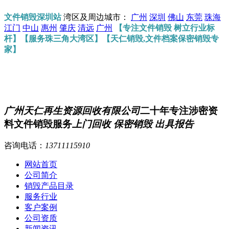
文件销毁深圳站
湾区及周边城市：
广州
深圳
佛山
东莞
珠海
江门
中山
惠州
肇庆
清远
广州
【专注文件销毁 树立行业标
杆】【服务珠三角大湾区】【天仁销毁,文件档案保密销毁专
家】
广州天仁再生资源回收有限公司
二十年专注涉密资
料文件销毁服务
上门回收 保密销毁 出具报告
咨询电话：
13711115910
网站首页
公司简介
销毁产品目录
服务行业
客户案例
公司资质
新闻资讯