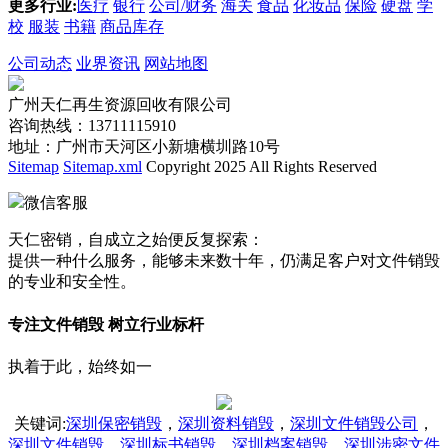
更多行业:
医疗
银行
公司/财务
海关
食品
化妆品
保险
硬盘
学
校
服装
书籍
商品库存
公司动态
业界资讯
网站地图
广州天仁再生资源回收有限公司
咨询热线：13711115910
地址：广州市天河区小新塘横圳路10号
Sitemap
Sitemap.xml
Copyright 2025 All Rights Reserved
微信客服
天仁密销，自成立之始便反复探索：
提供一种什么服务，能够未来数十年，仍满足客户对文件销毁
的专业和安全性。
专注文件销毁 树立行业标杆
执着于此，始终如一
关键词
:
深圳保密销毁
，
深圳资料销毁
，
深圳文件销毁公司
，
深圳文件销毁
，
深圳标书销毁
，
深圳档案销毁
，
深圳涉密文件