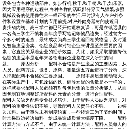
设备包含各种运动部件。如步行机,秋千,秋千椅,秋千,如乐器,
因为应用程序的过程中,各种各样的活跃部分穿天气频繁,参照
机械设备的使用像往常一样正常的生活,平时没有人在户外条
件和设置在基本计划的应用前提,对户外健身器材的使近日，
贵州省内初、高三学生都已经开始返校复课，可是在镇远县的
一名高三学生不慎将全年度手写笔记等物品遗失，经过警方一
个多小时的追查，最终成功为高三学生追回相关物品，及时避
免被当废品变卖。铝锭废品率对铝企业来讲是至关重要的因
素，它直接关系着企业的经济效益。为此，如采采取措施降低
铝锭的废品率是近年来各铝电解企业都在深入研究的问
题。 原因分析 配料不合格是产生废品的主要因素，从
人员、配料方法、设备、原料、测量这五方面进行了分析，深
入挖掘配料不合格的主要原因。 原铝本身质量波动较大。
在实际生产中，每包原铝的铁、硅等元配的含量是不一样的，
这样就要求配料人员必须有对每包原铝的质量分析能力，从而
因包制宜地调整好所配料的元素的分量．进行合理配料。
配料人员缺乏配料专业技术培训。山于配料人员缺乏培训，对
配料的重要性认识不够，导致配料人员责任心不强。 边铸
边加料。由于事先未有制度约束．—些铸造工为了节约时间，
时常采取边铸边加料，给成品造成质量大幅度下降。 配料
计算方法与方式不当。由于未统一计算方法，配料人员每人的