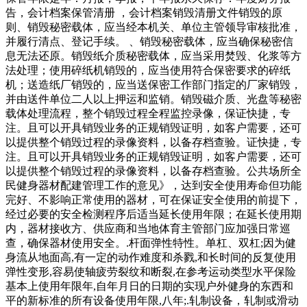
告，会计档案保管清册 ，会计档案销毁清册文件销毁的原
则、销毁秘密载体，应当经本机关、单位主管领导审核批准，
并履行清点、登记手续。 、销毁秘密载体，应当确保秘密信
息无法还原。销毁纸介质秘密载体，应当采用焚毁、化浆等方
法处理；使用碎纸机销毁的，应当使用符合保密要求的碎纸
机；送造纸厂销毁的，应当送保密工作部门指定的厂家销毁，
并由送件单位二人以上押运和监销。销毁磁介质、光盘等秘密
载体处理流程，整个销毁过程全程监控录像，保证快捷，专
注。且可以开具销毁业务的正规销毁证明，如客户需要，还可
以提供整个销毁过程的录像资料，以备存档查验。证快捷，专
注。且可以开具销毁业务的正规销毁证明，如客户需要，还可
以提供整个销毁过程的录像资料，以备存档查验。公共场所全
民健身器材配建管理工作的意见》，达到安全使用寿命但功能
完好、不影响正常使用的器材，可在保证安全使用的前提下，
经过必要的安全检测程序后适当延长使用年限；在延长使用期
内，器材接收方、供应商和当地体育主管部门应加强日常巡
查，确保器材使用安全。.杆面弹性特性。单杠、双杠;因为健
身流从地面高,有一定的动作难度和杀戮,和长时间的反复使用
弹性变形,容易使轴疲劳裂纹和断裂,在参考运动类型水平保险
基本上使用年限年,自年月日的日期的实现户外健身的东西和
平的新标准的所有设备使用年限,八年;.轧制设备，轧制或滑动