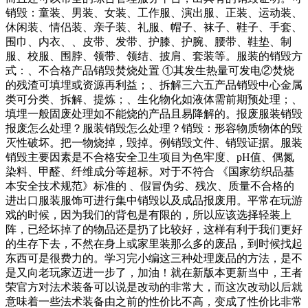
销毁：童装、男装、女装、工作服、演出服、正装、运动装、
休闲装、情侣装、亲子装、礼服、帽子、袜子、鞋子、手套、
围巾、内衣、、皮带、发带、护膝、护腕、腰带、鞋垫、制
服、校服、围脖、领带、领结、披肩、套装等。服装的销毁方
式：、不合格产品销毁焚烧处置 ①其发生热量可发电②焚烧
的残渣可填埋或资源再利益；、拆解三六五产品销毁中心金属
类可分类、拆解、提炼；、生化物化如液体需前期预处理；、
填埋一般固废处理如不能烧的产品且易降解的。报废服装销毁
报废怎么处理？服装销毁怎么处理？销毁：形容物质物体的毁
灭性破坏。把一物烧掉，毁掉。例销毁文件、销毁证据。服装
销毁主要因素是不合格安全卫生项目为色牢度、pH值、偶氮
染料、甲醛、纤维成分等超标。对于不符合 《国家纺织品基
本安全技术规范》标准的 、假冒伪劣、残次、质量不合格的
进出口服装服饰可进行集中销毁以及成品报废用。平常在玩游
戏的时候，因为我们的背包是有限的，所以应该选择轻装上
阵，已经坏掉了的物品还是扔了比较好，这样有利于我们更好
的生存下去，不然在身上或家里装那么多的废品，到时候找起
东西可是很费力的。学习完小编这三种处理废品的方法，是不
是又向老玩家迈进一步了，加油！就在新版本更新当中，王者
荣官方对法术装备可以说是改动的非常大，而这次改动以后就
意味着一些法术装备由之前的性价比不高，变成了性价比非常