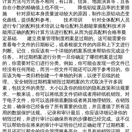
计算方法与方式各不相同，有口算、估算、地面演算等，且各
自在小数的精确值上也不统一。 降低铝锭废品率的主要措
施 针对原铝本身质量波动较大的原因，制作出原铝动态变
化曲线，提供配料参考。 技术培训 针对全体配料人员
进行专门的配料技术培训,让每位配料员都能掌握配料技术并
能用正确的配料计算方法进行配料,从而为提高配料合格率奠
定基础. 建立质量管理制度档案是过期的。这可能需要你
查看每个文件的日期标记，或者根据文件的内容和上下文进行
判断。记住，你应该有一个详细的档案系统来帮助你完成这个
任务。. 对过期档案进行分类一旦你确定了哪些档案是过期
的，你需要对它们进行分类。例如，你可能会发现一些文件已
经没有任何用处，而另一些文件可能还可以用于参考目的。你
应该为每一类归档创建一个单独的列表，以便于后续的处
理。. 安全销毁过期档案销毁过期档案的方式取决于许多因
素，包括文件的类型、大小以及你的组织的隐私政策和法规要
求。一般来说，你可以将纸质文件切碎或者用碎纸机销毁。对
于电子文件，你可以选择彻底删除或者将其物理销毁。在销毁
之前，确保你已经备份了所有重要的信息，并且遵循了所有适
用的数据保护法规。. 记录和审计最后，你应该详细记录你的
销毁过程，并进行审计以确保所有的步骤都已经完成。这不仅
可以帮助你在将来的审计中证明你已经正确处理了过期档案，
而且还可以帮全的综合管理服务平台，出具有的销毁证明。可