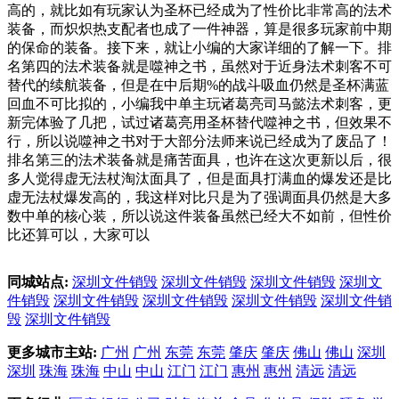
高的，就比如有玩家认为圣杯已经成为了性价比非常高的法术
装备，而炽炽热支配者也成了一件神器，算是很多玩家前中期
的保命的装备。接下来，就让小编的大家详细的了解一下。排
名第四的法术装备就是噬神之书，虽然对于近身法术刺客不可
替代的续航装备，但是在中后期%的战斗吸血仍然是圣杯满蓝
回血不可比拟的，小编我中单主玩诸葛亮司马懿法术刺客，更
新完体验了几把，试过诸葛亮用圣杯替代噬神之书，但效果不
行，所以说噬神之书对于大部分法师来说已经成为了废品了！
排名第三的法术装备就是痛苦面具，也许在这次更新以后，很
多人觉得虚无法杖淘汰面具了，但是面具打满血的爆发还是比
虚无法杖爆发高的，我这样对比只是为了强调面具仍然是大多
数中单的核心装，所以说这件装备虽然已经大不如前，但性价
比还算可以，大家可以
同城站点:
深圳文件销毁
深圳文件销毁
深圳文件销毁
深圳文
件销毁
深圳文件销毁
深圳文件销毁
深圳文件销毁
深圳文件销
毁
深圳文件销毁
更多城市主站:
广州
广州
东莞
东莞
肇庆
肇庆
佛山
佛山
深圳
深圳
珠海
珠海
中山
中山
江门
江门
惠州
惠州
清远
清远